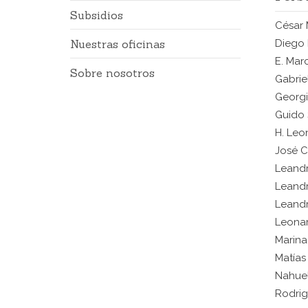
Subsidios
César 
Nuestras oficinas
Diego
E. Mar
Sobre nosotros
Gabrie
Georg
Guido
H. Leo
José C
Leand
Leandr
Leand
Leonar
Marina
Matías
Nahue
Rodri