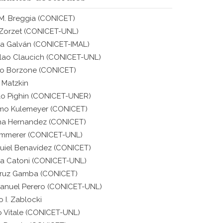
M. Breggia
(CONICET)
Zorzet
(CONICET-UNL)
na Galván
(CONICET-IMAL)
slao Claucich
(CONICET-UNL)
io Borzone
(CONICET)
 Matzkin
o Pighin
(CONICET-UNER)
rmo Kulemeyer
(CONICET)
ha Hernandez
(CONICET)
emmerer
(CONICET-UNL)
quiel Benavídez
(CONICET)
na Catoni
(CONICET-UNL)
Cruz Gamba
(CONICET)
anuel Perero
(CONICET-UNL)
 I. Zablocki
o Vitale
(CONICET-UNL)