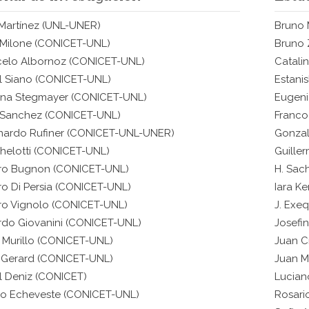
Martínez
(UNL-UNER)
Bruno 
 Milone
(CONICET-UNL)
Bruno 
celo Albornoz
(CONICET-UNL)
Catali
l Siano
(CONICET-UNL)
Estani
ina Stegmayer
(CONICET-UNL)
Eugen
 Sanchez
(CONICET-UNL)
Franco
nardo Rufiner
(CONICET-UNL-UNER)
Gonzal
helotti
(CONICET-UNL)
Guille
ro Bugnon
(CONICET-UNL)
H. Sac
o Di Persia
(CONICET-UNL)
Iara K
ro Vignolo
(CONICET-UNL)
J. Exe
do Giovanini
(CONICET-UNL)
Josefi
 Murillo
(CONICET-UNL)
Juan 
 Gerard
(CONICET-UNL)
Juan M
l Deniz
(CONICET)
Luciano
go Echeveste
(CONICET-UNL)
Rosari