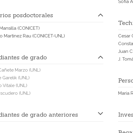
Sofía 
rios posdoctorales
Techn
Mansilla
(CONICET)
o Martínez Rau
(CONICET-UNL)
Cesar 
Consta
Juan C
diantes de grado
J. Tom
 Cañete Marzo
(UNL)
e Garelik
(UNL)
Pers
o Vitale
(UNL)
Escudero
(UNL)
María 
diantes de grado anteriores
Inves
Beca