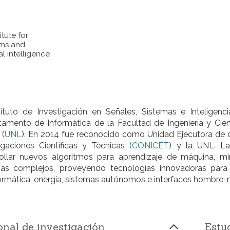
itute for
ems and
l intelligence
stituto de Investigación en Señales, Sistemas e Intelige
amento de Informática de la Facultad de Ingeniería y Cienc
 (
UNL
). En 2014 fue reconocido como Unidad Ejecutora de 
igaciones Científicas y Técnicas (
CONICET
) y la UNL. La
rollar nuevos algoritmos para aprendizaje de máquina, m
as complejos, proveyendo tecnologías innovadoras para l
ormática, energía, sistemas autónomos e interfaces hombre-
onal de investigación
Estu