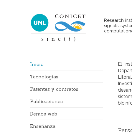
Research inst
signals, syst
computationa
Inicio
El In
Depart
Tecnologías
Litoral
Invest
Patentes y contratos
desar
sistem
Publicaciones
bioinf
Demos web
Enseñanza
Pers