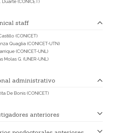
A. Duarte
(CONICET)
ical staff
Castillo
(CONICET)
nza Quaglia
(CONICET-UTN)
arrique
(CONICET-UNL)
ás Molas G.
(UNER-UNL)
onal administrativo
Rita De Bonis
(CONICET)
tigadores anteriores
rios posdoctorales anteriores