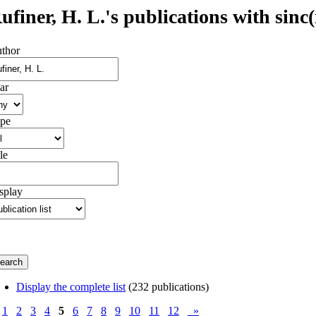
ufiner, H. L.'s publications with sinc(
thor
ar
pe
le
splay
Display the complete list
(232 publications)
1
2
3
4
5
6
7
8
9
10
11
12
»