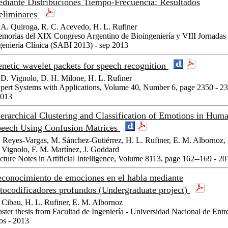
diante Distribuciones Tiempo-Frecuencia: Resultados
eliminares
A. Quiroga, R. C. Acevedo, H. L. Rufiner
morias del XIX Congreso Argentino de Bioingeniería y VIII Jornadas
geniería Clínica (SABI 2013) - sep 2013
netic wavelet packets for speech recognition
 D. Vignolo, D. H. Milone, H. L. Rufiner
pert Systems with Applications, Volume 40, Number 6, page 2350 - 2
2013
erarchical Clustering and Classification of Emotions in Hum
eech Using Confusion Matrices
 Reyes-Vargas, M. Sánchez-Gutiérrez, H. L. Rufiner, E. M. Albornoz, 
 Vignolo, F. M. Martínez, J. Goddard
cture Notes in Artificial Intelligence, Volume 8113, page 162--169 - 2
conocimiento de emociones en el habla mediante
tocodificadores profundos (Undergraduate project)
 Cibau, H. L. Rufiner, E. M. Albornoz
ster thesis from Facultad de Ingeniería - Universidad Nacional de Entr
os - 2013