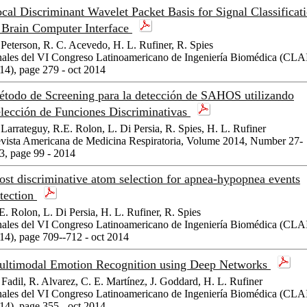
cal Discriminant Wavelet Packet Basis for Signal Classificat
 Brain Computer Interface
 Peterson, R. C. Acevedo, H. L. Rufiner, R. Spies
ales del VI Congreso Latinoamericano de Ingeniería Biomédica (CL
14), page 279 - oct 2014
todo de Screening para la detección de SAHOS utilizando
lección de Funciones Discriminativas
 Larrateguy, R.E. Rolon, L. Di Persia, R. Spies, H. L. Rufiner
vista Americana de Medicina Respiratoria, Volume 2014, Number 27-
3, page 99 - 2014
st discriminative atom selection for apnea-hypopnea events
tection
E. Rolon, L. Di Persia, H. L. Rufiner, R. Spies
ales del VI Congreso Latinoamericano de Ingeniería Biomédica (CL
14), page 709--712 - oct 2014
ltimodal Emotion Recognition using Deep Networks
 Fadil, R. Alvarez, C. E. Martínez, J. Goddard, H. L. Rufiner
ales del VI Congreso Latinoamericano de Ingeniería Biomédica (CL
14), page 355 - oct 2014