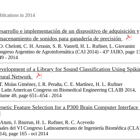
blications in 2014
sarrollo e implementación de un dispositivo de adquisición y
macenamiento de sonidos para ganadería de precisión
 O. Chelotti, C. H. Arrasin, S. R. Vanrell, H. L. Rufiner, L. Giovanini
ngreso Argentino de Agroinformática (CAI 2014) - 43º JAIIO, page 1
49 - 2014
velopment of a Library for Sound Classification Using Spiki
eural Network
 T. Molas Giménez, I. R. Peralta, C. E. Martínez, H. L. Rufiner
 Latin American Congress on Biomedical Engineering CLAIB 2014,
lume 49, page 651--654 - 2014
netic Feature Selection for a P300 Brain Computer Interface
 Atum, J. Biurrun, H. L. Rufiner, R. C. Acevedo
ales del VI Congreso Latinoamericano de Ingeniería Biomédica (CL
14), page 165 - oct 2014