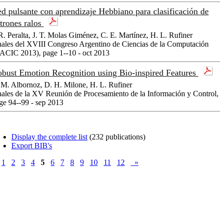
d pulsante con aprendizaje Hebbiano para clasificación de
trones ralos
 R. Peralta, J. T. Molas Giménez, C. E. Martínez, H. L. Rufiner
ales del XVIII Congreso Argentino de Ciencias de la Computación
ACIC 2013), page 1--10 - oct 2013
bust Emotion Recognition using Bio-inspired Features
 M. Albornoz, D. H. Milone, H. L. Rufiner
ales de la XV Reunión de Procesamiento de la Información y Control,
ge 94--99 - sep 2013
Display the complete list
(232 publications)
Export BIB's
1
2
3
4
5
6
7
8
9
10
11
12
»