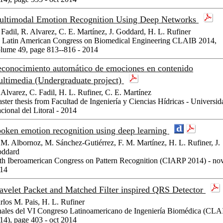
ltimodal Emotion Recognition Using Deep Networks
 Fadil, R. Alvarez, C. E. Martínez, J. Goddard, H. L. Rufiner
 Latin American Congress on Biomedical Engineering CLAIB 2014,
lume 49, page 813--816 - 2014
conocimiento automático de emociones en contenido
ltimedia (Undergraduate project)
 Alvarez, C. Fadil, H. L. Rufiner, C. E. Martínez
ster thesis from Facultad de Ingeniería y Ciencias Hídricas - Universid
cional del Litoral - 2014
oken emotion recognition using deep learning
 M. Albornoz, M. Sánchez-Gutiérrez, F. M. Martínez, H. L. Rufiner, J.
ddard
th Iberoamerican Congress on Pattern Recognition (CIARP 2014) - no
14
velet Packet and Matched Filter inspired QRS Detector
rlos M. Pais, H. L. Rufiner
ales del VI Congreso Latinoamericano de Ingeniería Biomédica (CL
14), page 403 - oct 2014