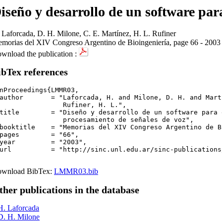
iseño y desarrollo de un software para
 Laforcada, D. H. Milone, C. E. Martínez, H. L. Rufiner
morias del XIV Congreso Argentino de Bioingeniería, page 66 - 2003
wnload the publication :
ibTex references
nProceedings{LMMR03,

author       = "Laforcada, H. and Milone, D. H. and Mart
  Rufiner, H. L.",

title        = "Diseño y desarrollo de un software para 
rocesamiento de señales de voz",

booktitle    = "Memorias del XIV Congreso Argentino de B
pages        = "66",

year         = "2003",

url          = "http://sinc.unl.edu.ar/sinc-publications
wnload BibTex:
LMMR03.bib
ther publications in the database
H. Laforcada
D. H. Milone