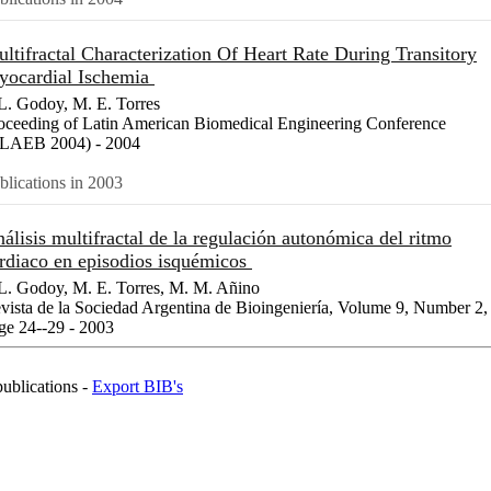
ltifractal Characterization Of Heart Rate During Transitory
ocardial Ischemia
 L. Godoy, M. E. Torres
oceeding of Latin American Biomedical Engineering Conference
LAEB 2004) - 2004
blications in 2003
álisis multifractal de la regulación autonómica del ritmo
rdiaco en episodios isquémicos
 L. Godoy, M. E. Torres, M. M. Añino
vista de la Sociedad Argentina de Bioingeniería, Volume 9, Number 2,
ge 24--29 - 2003
publications -
Export BIB's