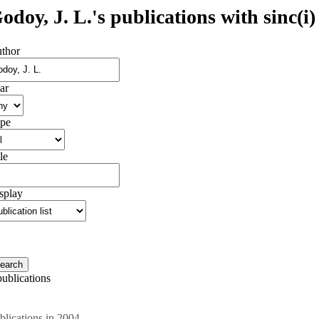
odoy, J. L.'s publications with sinc(i)
thor
ar
pe
le
splay
publications
blications in 2004