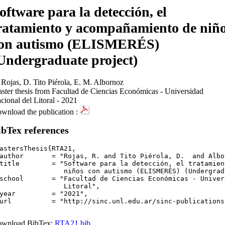
oftware para la detección, el
ratamiento y acompañamiento de niñ
on autismo (ELISMERÉS)
Undergraduate project)
 Rojas, D. Tito Piérola, E. M. Albornoz
ster thesis from Facultad de Ciencias Económicas - Universidad
cional del Litoral - 2021
wnload the publication :
ibTex references
astersThesis{RTA21,

author       = "Rojas, R. and Tito Piérola, D.  and Albo
title        = "Software para la detección, el tratamien
os con autismo (ELISMERÉS) (Undergraduate project)",

school       = "Facultad de Ciencias Económicas - Univer
	  Litoral",

year         = "2021",

url          = "http://sinc.unl.edu.ar/sinc-publications
wnload BibTex:
RTA21.bib